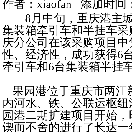
作者：
xiaofan
添加时间：201
8
月中旬，重庆港主
集装箱牵引车和半挂车采
庆分公司在该采购项目中
性、经济性，成功获得
6
牵引车和
6
台集装箱半挂
果园港位于重庆市两江
内河水、铁、公联运枢纽
园
港
二期扩建
项目开始，
锲而不舍的进行了长达一