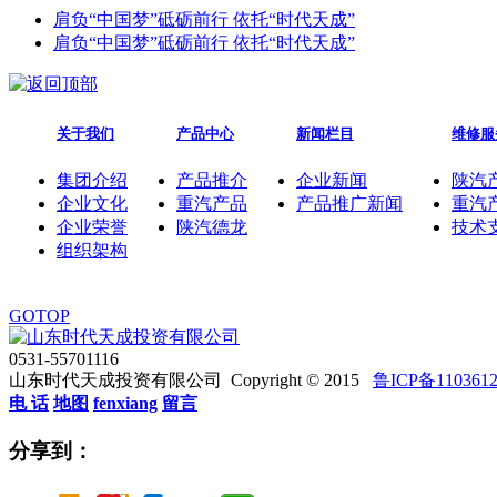
肩负“中国梦”砥砺前行 依托“时代天成”
肩负“中国梦”砥砺前行 依托“时代天成”
关于我们
产品中心
新闻栏目
维修服
集团介绍
产品推介
企业新闻
陕汽
企业文化
重汽产品
产品推广新闻
重汽
企业荣誉
陕汽德龙
技术
组织架构
GOTOP
0531-55701116
山东时代天成投资有限公司 Copyright © 2015
鲁ICP备110361
电 话
地图
fenxiang
留言
分享到：