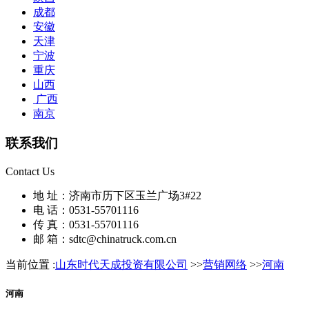
成都
安徽
天津
宁波
重庆
山西
广西
南京
联系我们
Contact Us
地 址：济南市历下区玉兰广场3#22
电 话：0531-55701116
传 真：0531-55701116
邮 箱：sdtc@chinatruck.com.cn
当前位置 :
山东时代天成投资有限公司
>>
营销网络
>>
河南
河南