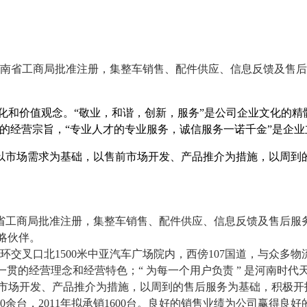
南省工商局批准注册，集整车销售、配件供应、信息反馈及售后
和价值观念。“敬业，和谐，创新，服务”是公司企业文化的精髓
的经营宗旨，“专业人才的专业服务，诚信服务一诺千金”是企
市场需求为基础，以售前市场开发、产品推介为措施，以周到
省工商局批准注册，集整车销售、配件供应、信息反馈及售后服
略伙伴。
环交叉口北
1500
米中亚汽车广场院内，西傍
107
国道，与众多物
一贯的经营理念和经营特色；“ 为每一个用户负责 ” 是河南时
前市场开发、产品推介为措施，以周到的售后服务为基础，积极开
0
余台，
2011
年拟承销
1600
台。良好的销售业绩为公司赢得良好