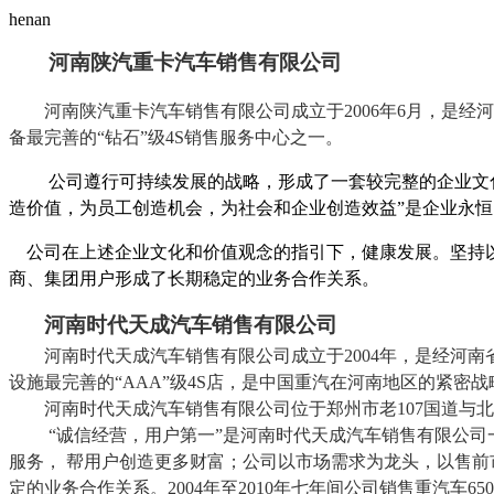
henan
河南陕汽重卡汽车销售有限公司
河南陕汽重卡汽车销售有限公司成立于
2006
年
6
月，是经河
备最完善的“钻石”级
4S
销售服务中心之一。
公司遵行可持续发展的战略，形成了一套较完整的企业文化
造价值，为员工创造机会，为社会和企业创造效益”是企业永恒
公司在上述企业文化和价值观念的指引下，健康发展。坚持以
商、集团用户形成了长期稳定的业务合作关系。
河南时代天成汽车销售有限公司
河南时代天成汽车销售有限公司成立于
2004
年，是经河南
设施最完善的“
AAA
”级
4S
店，是中国重汽在河南地区的紧密战
河南时代天成汽车销售有限公司位于郑州市老
107
国道与北
“诚信经营，用户第一”是河南时代天成汽车销售有限公司
服务， 帮用户创造更多财富；公司以市场需求为龙头，以售
定的业务合作关系。
2004
年至
2010
年七年间公司销售重汽车
650