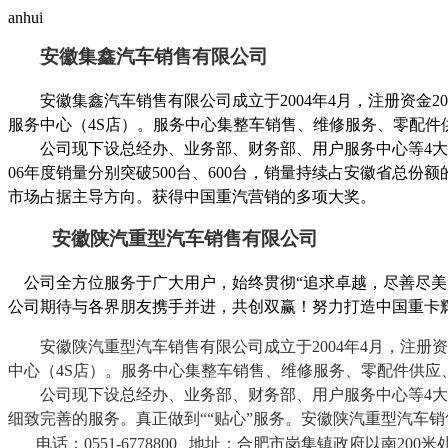
anhui
安徽集鑫汽车销售有限公司
安徽集鑫汽车销售有限公司成立于
2004
年
4
月，注册资金
20
服务中心（
4S
店）。服务中心集整车销售、维修服务、零配件
公司现下设总经办、业务部、财务部、用户服务中心等
4
大
06
年度销量分别突破
500
台、
600
台，销量持续占安徽省总份额
市场占据主导方向。获得中国重汽营销的多项大奖。
安徽陕汽重型汽车销售有限公司
公司全方位服务于广大用户，始终贯彻“追求卓越，尽善尽美”
公司期待与各界朋友携手并进，共创双赢！努力打造中国重卡
安徽陕汽重型汽车销售有限公司成立于
2004
年
4
月，注册资
中心（
4S
店）。服务中心集整车销售、维修服务、零配件供应
公司现下设总经办、业务部、财务部、用户服务中心等
4
大
细致完善的服务。真正做到““贴心”服务。安徽陕汽重型汽车
电话：
0551-6778800
地址：合肥市岗集镇政府以南
200
米