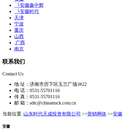
└安徽鑫中辉
└安徽时代
天津
宁波
重庆
山西
广西
南京
联系我们
Contact Us
地 址：济南市历下区玉兰广场3#22
电 话：0531-55701116
传 真：0531-55701116
邮 箱：sdtc@chinatruck.com.cn
当前位置 :
山东时代天成投资有限公司
>>
营销网络
>>
安徽
安徽