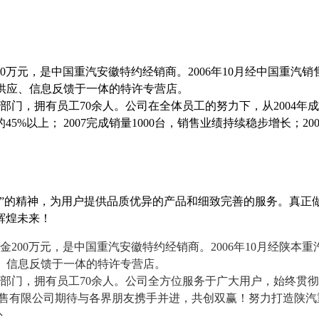
0
万元，是中国重汽安徽特约经销商。
2006
年
10
月经中国重汽销
供应、信息反馈于一体的特许专营店。
部门，拥有员工
70
余人。公司在全体员工的努力下，从
2004
年成
的
45%
以上；
2007
完成销量
1000
台，销售业绩持续稳步增长；
20
的精神，为用户提供品质优异的产品和细致完善的服务。真正做到
辉煌未来！
金
200
万元，是中国重汽安徽特约经销商。
2006
年
10
月经陕本重
、信息反馈于一体的特许专营店。
部门，拥有员工
70
余人。公司全方位服务于广大用户，始终贯彻
销售有限公司期待与各界朋友携手并进，共创双赢！努力打造陕汽
处