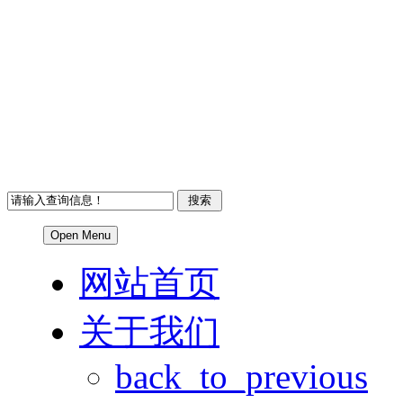
Open Menu
网站首页
关于我们
back_to_previous