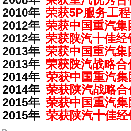
年
荣获重汽优秀合
2010
5P
年
荣获
服务工程
2012
年
荣获中国重汽集
2012
年
荣获陕汽十佳经
2013
年
荣获中国重汽集
2013
年
荣获陕汽战略合
2014年
荣获中国重汽集
2014年
荣获陕汽战略合
201
5
荣获中国重汽集
年
201
5
荣获陕汽十佳经
年