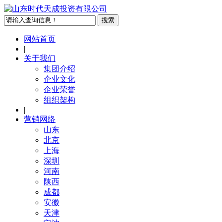
网站首页
|
关于我们
集团介绍
企业文化
企业荣誉
组织架构
|
营销网络
山东
北京
上海
深圳
河南
陕西
成都
安徽
天津