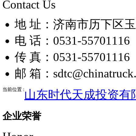
Contact Us
地 址：济南市历下区玉兰
电 话：0531-55701116
传 真：0531-55701116
邮 箱：sdtc@chinatruck.
当前位置 :
山东时代天成投资有
企业荣誉